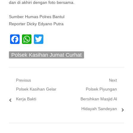
dan di akhiri dengan foto bersama.
Sumber Humas Polres Bantul
Reporter Dicky Edyano Putra
Facebook
WhatsApp
Twitter
Polsek Kasihan Jumat Curhat
Navigasi
Previous
Next
Previous
Next
Polsek Kasihan Gelar
Polsek Piyungan
pos
post:
post:
Kerja Bakti
Bersihkan Masjid Al
Hidayah Sandeyan