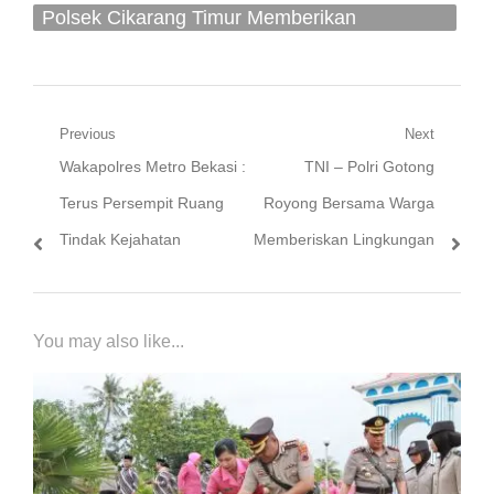
Polsek Cikarang Timur Memberikan
Pelayanan Mobile
Navigasi
Previous
Next
Previous
Next
Wakapolres Metro Bekasi :
TNI – Polri Gotong
pos
post:
post:
Terus Persempit Ruang
Royong Bersama Warga
Tindak Kejahatan
Memberiskan Lingkungan
You may also like...