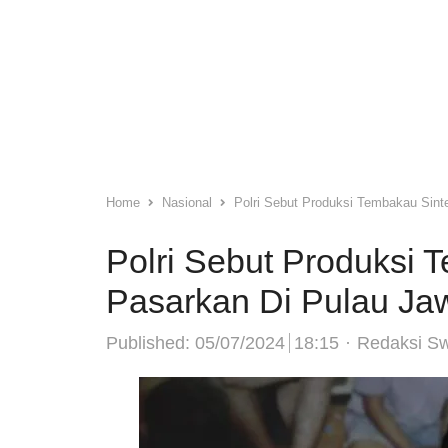
Home
Nasional
Polri Sebut Produksi Tembakau Sint
Polri Sebut Produksi 
Pasarkan Di Pulau Ja
Author
Published:
05/07/2024
18:15
Redaksi S