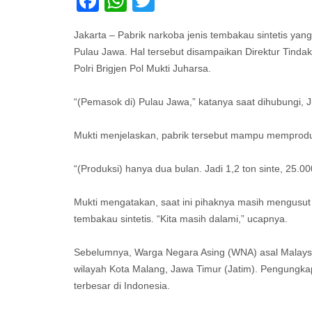
Facebook
WhatsApp
Twitter
Jakarta – Pabrik narkoba jenis tembakau sintetis ya
Pulau Jawa. Hal tersebut disampaikan Direktur Tinda
Polri Brigjen Pol Mukti Juharsa.
“(Pemasok di) Pulau Jawa,” katanya saat dihubungi, J
Mukti menjelaskan, pabrik tersebut mampu memproduk
“(Produksi) hanya dua bulan. Jadi 1,2 ton sinte, 25.000
Mukti mengatakan, saat ini pihaknya masih mengusut
tembakau sintetis. “Kita masih dalami,” ucapnya.
Sebelumnya, Warga Negara Asing (WNA) asal Malaysia 
wilayah Kota Malang, Jawa Timur (Jatim). Pengungkapk
terbesar di Indonesia.