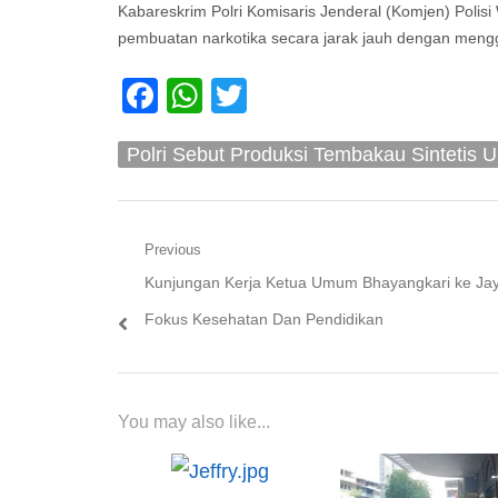
Kabareskrim Polri Komisaris Jenderal (Komjen) Pol
pembuatan narkotika secara jarak jauh dengan mengg
Facebook
WhatsApp
Twitter
Polri Sebut Produksi Tembakau Sintetis 
Navigasi
Previous
Previous
Kunjungan Kerja Ketua Umum Bhayangkari ke Ja
pos
post:
Fokus Kesehatan Dan Pendidikan
You may also like...