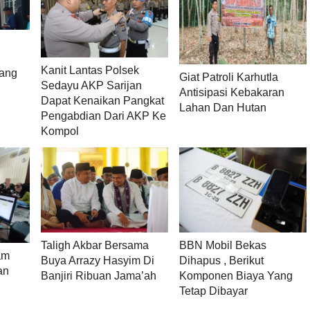
)
Kanit Lantas Polsek
tang
Giat Patroli Karhutla
Sedayu AKP Sarijan
Antisipasi Kebakaran
Dapat Kenaikan Pangkat
Lahan Dan Hutan
Pengabdian Dari AKP Ke
Kompol
BBN Mobil Bekas
Taligh Akbar Bersama
am
Dihapus , Berikut
Buya Arrazy Hasyim Di
an
Komponen Biaya Yang
Banjiri Ribuan Jama’ah
Tetap Dibayar