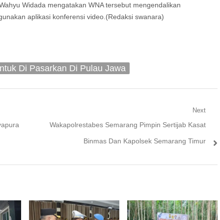
isi Wahyu Widada mengatakan WNA tersebut mengendalikan
unakan aplikasi konferensi video.(Redaksi swanara)
Untuk Di Pasarkan Di Pulau Jawa
Next
Next
yapura
Wakapolrestabes Semarang Pimpin Sertijab Kasat
post:
Binmas Dan Kapolsek Semarang Timur