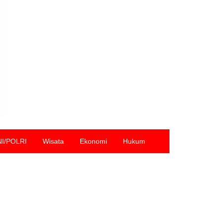
NI/POLRI
Wisata
Ekonomi
Hukum