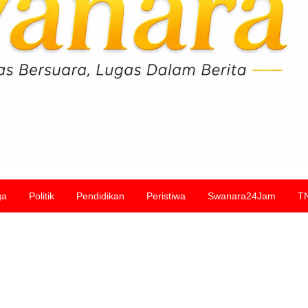
ga
Politik
Pendidikan
Peristiwa
Swanara24Jam
T