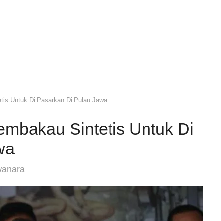
etis Untuk Di Pasarkan Di Pulau Jawa
Tembakau Sintetis Untuk Di
wa
wanara