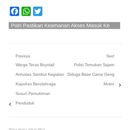
Facebook
WhatsApp
Twitter
Polri Pastikan Keamanan Akses Masuk Ke
Bali Jelang World Water Forum
Navigasi
Previous
Next
Previous
Next
Warga Teras Boyolali
Polisi Temukan Sajam
pos
post:
post:
Antusias Sambut Kegiatan
Diduga Base Camp Geng
Kapolres Berolahraga
Motor
Susuri Pemukiman
Penduduk
You may also like...