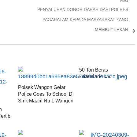
Next
Next
PENYALURAN DONOR DARAH DARI POLRES
post:
PAGARALAM KEPADA MASYARAKAT YANG
MEMBUTUHKAN
50 Ton Beras
Didistribusikan
Polsek Wangon Gelar
Police Goes To School Di
Smk Maarif Nu 1 Wangon
n
ertib,