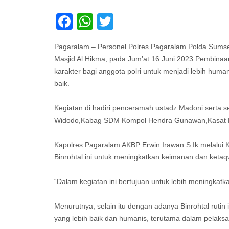
Facebook
WhatsApp
Twitter
Pagaralam – Personel Polres Pagaralam Polda Sumsel
Masjid Al Hikma, pada Jum’at 16 Juni 2023 Pembinaa
karakter bagi anggota polri untuk menjadi lebih human
baik.
Kegiatan di hadiri penceramah ustadz Madoni serta s
Widodo,Kabag SDM Kompol Hendra Gunawan,Kasat La
Kapolres Pagaralam AKBP Erwin Irawan S.Ik melal
Binrohtal ini untuk meningkatkan keimanan dan ketaq
“Dalam kegiatan ini bertujuan untuk lebih meningkatk
Menurutnya, selain itu dengan adanya Binrohtal rutin
yang lebih baik dan humanis, terutama dalam pelak