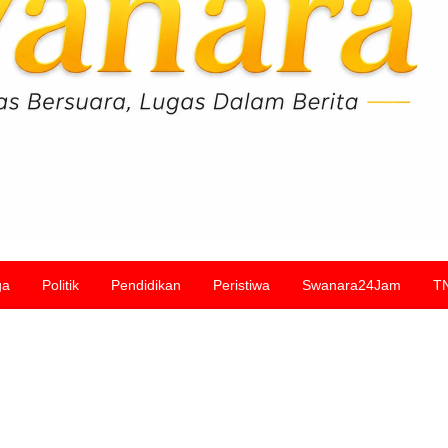
ga
Politik
Pendidikan
Peristiwa
Swanara24Jam
T