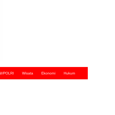
NI/POLRI
Wisata
Ekonomi
Hukum