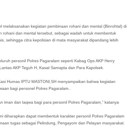
 melaksanakan kegiatan pembinaan rohani dan mental (Binrohtal) di
n rohani dan mental tersebut, sebagai wadah untuk membentuk
is, sehingga citra kepolisian di mata masyarakat dipandang lebih
eluruh personil Polres Pagaralam seperti Kabag Ops AKP Herry
ntas AKP Teguh H, Kasat Samapta dan Para Kapolsek.
ui Kasi Humas IPTU MASTONI,SH menyampaikan bahwa kegiatan
waan bagi personel Polres Pagaralam..
an iman dan taqwa bagi para personil Polres Pagaralam,” katanya
 ini diharapkan dapat membentuk karakter personil Polres Pagaralam
sanaan tugas sebagai Pelindung, Pengayom dan Pelayan masyarakat.