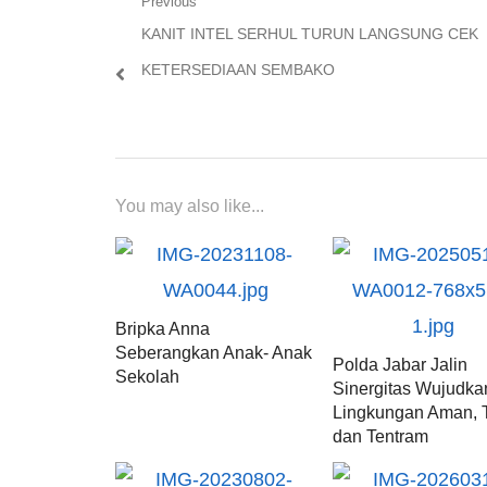
Navigasi
Previous
Previous
KANIT INTEL SERHUL TURUN LANGSUNG CEK
pos
post:
KETERSEDIAAN SEMBAKO
You may also like...
Bripka Anna
Seberangkan Anak- Anak
Polda Jabar Jalin
Sekolah
Sinergitas Wujudka
Lingkungan Aman, T
dan Tentram