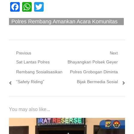
Facebook
WhatsApp
Twitter
Polres Rembang Amankan Acara Komunitas
Motor 2 Stroke Bike Day
Navigasi
Previous
Next
Previous
Next
Sat Lantas Polres
Bhayangkari Polsek Geyer
pos
post:
post:
Rembang Sosialisasikan
Polres Grobogan Diminta
“Safety Riding”
Bijak Bermedia Sosial
You may also like...