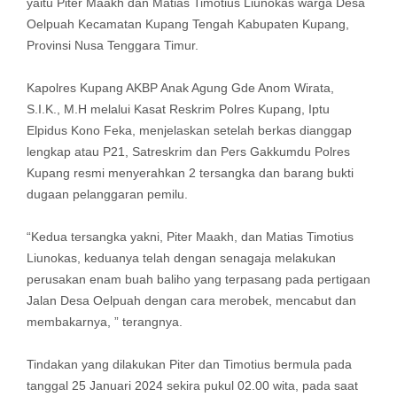
yaitu Piter Maakh dan Matias Timotius Liunokas warga Desa
Oelpuah Kecamatan Kupang Tengah Kabupaten Kupang,
Provinsi Nusa Tenggara Timur.
Kapolres Kupang AKBP Anak Agung Gde Anom Wirata,
S.I.K., M.H melalui Kasat Reskrim Polres Kupang, Iptu
Elpidus Kono Feka, menjelaskan setelah berkas dianggap
lengkap atau P21, Satreskrim dan Pers Gakkumdu Polres
Kupang resmi menyerahkan 2 tersangka dan barang bukti
dugaan pelanggaran pemilu.
“Kedua tersangka yakni, Piter Maakh, dan Matias Timotius
Liunokas, keduanya telah dengan senagaja melakukan
perusakan enam buah baliho yang terpasang pada pertigaan
Jalan Desa Oelpuah dengan cara merobek, mencabut dan
membakarnya, ” terangnya.
Tindakan yang dilakukan Piter dan Timotius bermula pada
tanggal 25 Januari 2024 sekira pukul 02.00 wita, pada saat