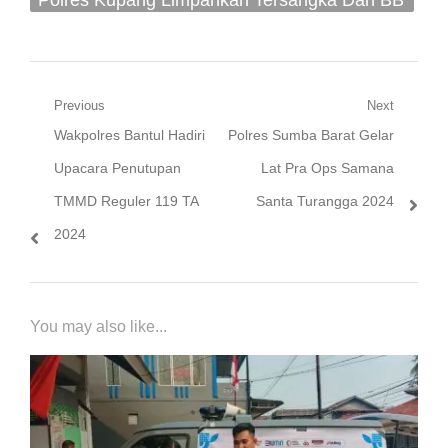
Kasus Pelanggaran Pemilu Ke JPU
Navigasi
Previous
Next
Previous
Next
Wakpolres Bantul Hadiri
Polres Sumba Barat Gelar
pos
post:
post:
Upacara Penutupan
Lat Pra Ops Samana
TMMD Reguler 119 TA
Santa Turangga 2024
2024
You may also like...