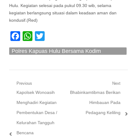
Hulu. Kegiatan selesai pada pukul 09.30 wib, selama
kegiatan berlangsung situasi dalam keadaan aman dan
kondusif.(Red)
Facebook
WhatsApp
Twitter
Polres Kapuas Hulu Bersama Kodim
1206/Psb Gelar Apel Bersama
Navigasi
Previous
Next
Previous
Next
Kapolsek Wonoasih
Bhabinkamtibmas Berikan
pos
post:
post:
Menghadiri Kegiatan
Himbauan Pada
Pembentukan Desa /
Pedagang Keliling
Kelurahan Tangguh
Bencana