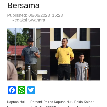
Bersama
Published:
06/06/2023
15:28
Author
Redaksi Swanara
Facebook
WhatsApp
Twitter
Kapuas Hulu – Personil Polres Kapuas Hulu Polda Kalbar