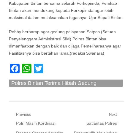
Kabupaten Bintan bersama seluruh Forkopimda, Pemkab
Bintan akan mendukung kepada Forkopimda agar lebih
maksimal dalam melaksanakan tugasnya. Ujar Bupati Bintan.
Robby berharap agar gedung pelayanan Satpas (Satuan
Penyelenggara Administrasi SIM) Polres Bintan bisa
dimanfaatkan dengan baik dan dijaga Pemeliharaanya agar
Fasilitasnya bisa bertahan lama.(redaksi Swanara)
Facebook
WhatsApp
Twitter
Polres Bintan Terima Hibah Gedung
Pelayanan Satpas Dari Pemkab Bintan
Navigasi
Previous
Next
Previous
Next
Polri Masih Kordinasi
Satlantas Polres
pos
post:
post:
Dengan Otoritas Amerika
Prabumulih Melakukan