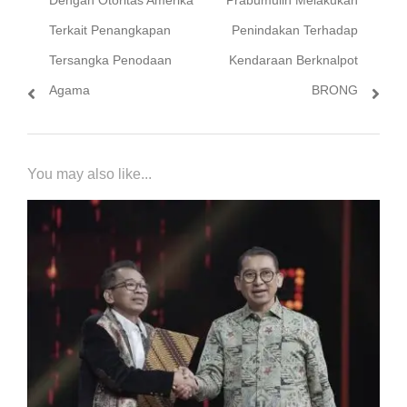
Terkait Penangkapan
Penindakan Terhadap
Tersangka Penodaan
Kendaraan Berknalpot
Agama
BRONG
You may also like...