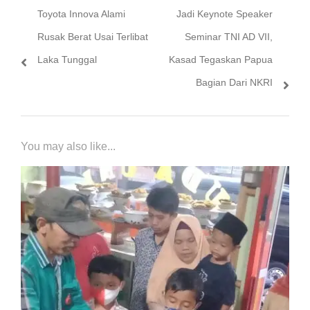
Previous
Next
Toyota Innova Alami
Jadi Keynote Speaker
pos
post:
post:
Rusak Berat Usai Terlibat
Seminar TNI AD VII,
Laka Tunggal
Kasad Tegaskan Papua
Bagian Dari NKRI
You may also like...