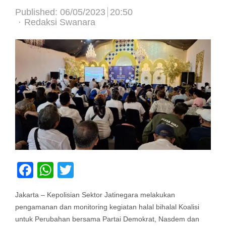
Published:
06/05/2023
20:50
Author
Redaksi Swanara
Facebook
WhatsApp
Twitter
Jakarta – Kepolisian Sektor Jatinegara melakukan
pengamanan dan monitoring kegiatan halal bihalal Koalisi
untuk Perubahan bersama Partai Demokrat, Nasdem dan