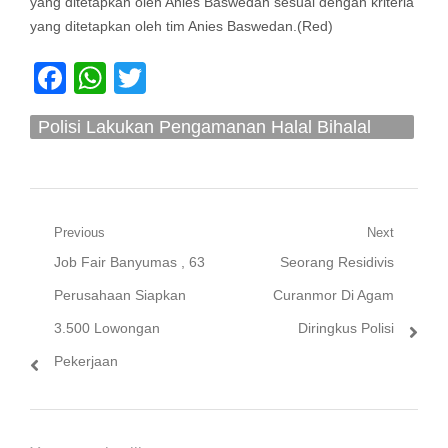
yang ditetapkan oleh Anies Baswedan sesuai dengan kriteria
yang ditetapkan oleh tim Anies Baswedan.(Red)
Facebook
WhatsApp
Twitter
Polisi Lakukan Pengamanan Halal Bihalal
Koalisi
Navigasi
Previous
Next
Previous
Next
Job Fair Banyumas , 63
Seorang Residivis
pos
post:
post:
Perusahaan Siapkan
Curanmor Di Agam
3.500 Lowongan
Diringkus Polisi
Pekerjaan