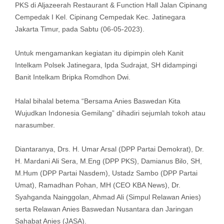
PKS di Aljazeerah Restaurant & Function Hall Jalan Cipinang
Cempedak I Kel. Cipinang Cempedak Kec. Jatinegara
Jakarta Timur, pada Sabtu (06-05-2023).
Untuk mengamankan kegiatan itu dipimpin oleh Kanit
Intelkam Polsek Jatinegara, Ipda Sudrajat, SH didampingi
Banit Intelkam Bripka Romdhon Dwi.
Halal bihalal betema “Bersama Anies Baswedan Kita
Wujudkan Indonesia Gemilang” dihadiri sejumlah tokoh atau
narasumber.
Diantaranya, Drs. H. Umar Arsal (DPP Partai Demokrat), Dr.
H. Mardani Ali Sera, M.Eng (DPP PKS), Damianus Bilo, SH,
M.Hum (DPP Partai Nasdem), Ustadz Sambo (DPP Partai
Umat), Ramadhan Pohan, MH (CEO KBA News), Dr.
Syahganda Nainggolan, Ahmad Ali (Simpul Relawan Anies)
serta Relawan Anies Baswedan Nusantara dan Jaringan
Sahabat Anies (JASA).