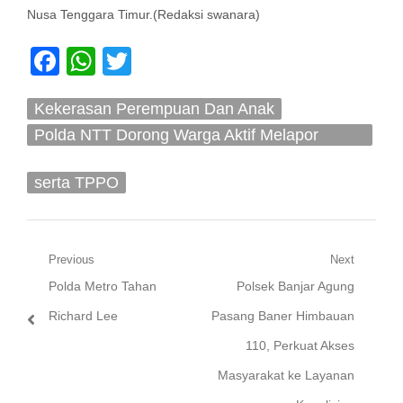
Nusa Tenggara Timur.(Redaksi swanara)
Facebook
WhatsApp
Twitter
Kekerasan Perempuan Dan Anak
Polda NTT Dorong Warga Aktif Melapor
Kasus KDRT
serta TPPO
Navigasi
Previous
Next
Previous
Next
Polda Metro Tahan
Polsek Banjar Agung
pos
post:
post:
Richard Lee
Pasang Baner Himbauan
110, Perkuat Akses
Masyarakat ke Layanan