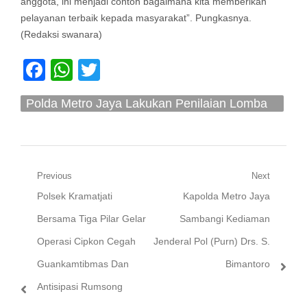
anggota, ini menjadi contoh bagaimana kita memberikan
pelayanan terbaik kepada masyarakat”. Pungkasnya.
(Redaksi swanara)
Facebook
WhatsApp
Twitter
Polda Metro Jaya Lakukan Penilaian Lomba
Kebersihan Satker Jajarannya
Navigasi
Previous
Next
Previous
Next
Polsek Kramatjati
Kapolda Metro Jaya
pos
post:
post:
Bersama Tiga Pilar Gelar
Sambangi Kediaman
Operasi Cipkon Cegah
Jenderal Pol (Purn) Drs. S.
Guankamtibmas Dan
Bimantoro
Antisipasi Rumsong