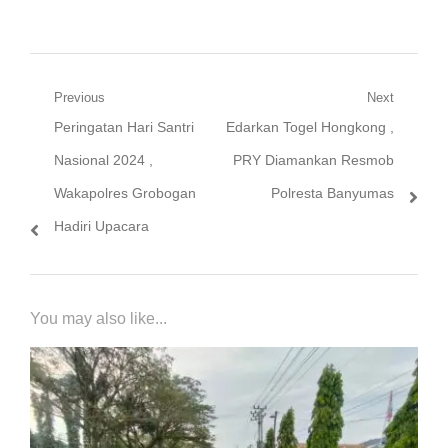
Pilkada 2024
Navigasi
Previous
Next
Previous
Next
Peringatan Hari Santri
Edarkan Togel Hongkong ,
pos
post:
post:
Nasional 2024 ,
PRY Diamankan Resmob
Wakapolres Grobogan
Polresta Banyumas
Hadiri Upacara
You may also like...