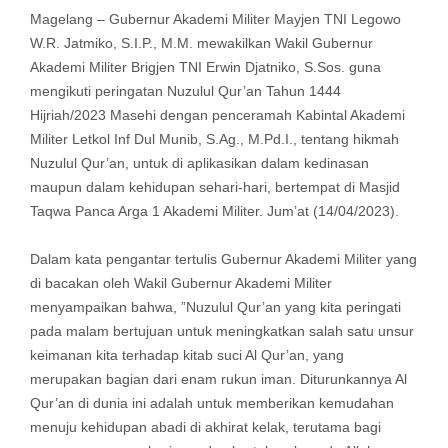
Magelang – Gubernur Akademi Militer Mayjen TNI Legowo
W.R. Jatmiko, S.I.P., M.M. mewakilkan Wakil Gubernur
Akademi Militer Brigjen TNI Erwin Djatniko, S.Sos. guna
mengikuti peringatan Nuzulul Qur’an Tahun 1444
Hijriah/2023 Masehi dengan penceramah Kabintal Akademi
Militer Letkol Inf Dul Munib, S.Ag., M.Pd.I., tentang hikmah
Nuzulul Qur’an, untuk di aplikasikan dalam kedinasan
maupun dalam kehidupan sehari-hari, bertempat di Masjid
Taqwa Panca Arga 1 Akademi Militer. Jum’at (14/04/2023).
Dalam kata pengantar tertulis Gubernur Akademi Militer yang
di bacakan oleh Wakil Gubernur Akademi Militer
menyampaikan bahwa, ”Nuzulul Qur’an yang kita peringati
pada malam bertujuan untuk meningkatkan salah satu unsur
keimanan kita terhadap kitab suci Al Qur’an, yang
merupakan bagian dari enam rukun iman. Diturunkannya Al
Qur’an di dunia ini adalah untuk memberikan kemudahan
menuju kehidupan abadi di akhirat kelak, terutama bagi