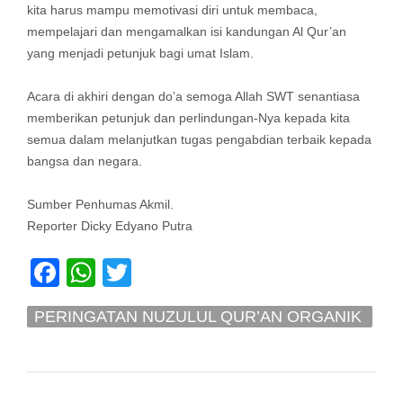
kita harus mampu memotivasi diri untuk membaca,
mempelajari dan mengamalkan isi kandungan Al Qur’an
yang menjadi petunjuk bagi umat Islam.
Acara di akhiri dengan do’a semoga Allah SWT senantiasa
memberikan petunjuk dan perlindungan-Nya kepada kita
semua dalam melanjutkan tugas pengabdian terbaik kepada
bangsa dan negara.
Sumber Penhumas Akmil.
Reporter Dicky Edyano Putra
Facebook
WhatsApp
Twitter
PERINGATAN NUZULUL QUR’AN ORGANIK
AKMIL BESERTA KELUARGA 1444 H