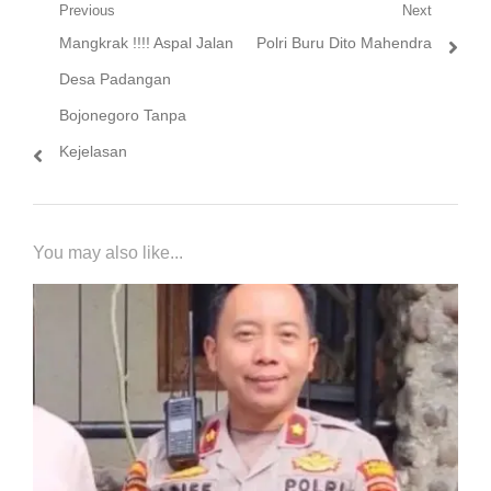
Navigasi
Previous
Next
Previous
Next
Mangkrak !!!! Aspal Jalan
Polri Buru Dito Mahendra
pos
post:
post:
Desa Padangan
Bojonegoro Tanpa
Kejelasan
You may also like...