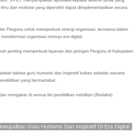
aini, S.Pd.I, menyampaikan apresiasi kepada seluruh pihak yang
 ilmu dan motivasi yang diperoleh dapat diimplementasikan secara
der Pergunu untuk memperkuat sinergi organisasi, terutama dalam
transformasi organisasi menuju era digital.
angkah penting memperkuat layanan dan jaringan Pergunu di Kabupaten
askan bahwa guru humanis dan inspiratif bukan sekadar wacana
pendidikan yang bermartabat.
dan mengakar di semua lini pendidikan nahdliyin.(Redaksi)
ujudkan Guru Humanis Dan Inspiratif Di Era Digital