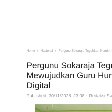
Home
Nasional
Pergunu Sokaraja Teguhkan Komitmen
Pergunu Sokaraja Te
Mewujudkan Guru Huma
Digital
Author
Published:
30/11/2025
23:08
Redaksi S