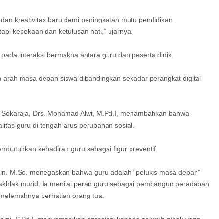
dan kreativitas baru demi peningkatan mutu pendidikan.
tapi kepekaan dan ketulusan hati,” ujarnya.
ada interaksi bermakna antara guru dan peserta didik.
n arah masa depan siswa dibandingkan sekadar perangkat digital
 Sokaraja, Drs. Mohamad Alwi, M.Pd.I, menambahkan bahwa
itas guru di tengah arus perubahan sosial.
butuhkan kehadiran guru sebagai figur preventif.
n, M.So, menegaskan bahwa guru adalah “pelukis masa depan”
 akhlak murid. Ia menilai peran guru sebagai pembangun peradaban
 melemahnya perhatian orang tua.