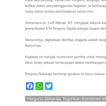
Pada sesi penutup, Ketua PAC Pergunu Sokaraja, Nur
terlibat dalam penyelenggaraan kegiatan. Ia berharap
nyata dalam proses pembelajaran sehari-hari.
Sementara itu, Lutfi Wahab, MT, mengajak seluruh ka
pemanfaatan KTA Pergunu Digital sebagai bagian dari 
Menurutnya, digitalisasi identitas anggota adalah l
Banyumas.
Kegiatan ini menjadi momentum penting untuk meneg
ideal, tetapi sebuah keniscayaan dalam membangun 
Pergunu Sokaraja berharap gerakan ini terus meluas 
Facebook
WhatsApp
Twitter
Pergunu Sokaraja Teguhkan Komitmen Mew