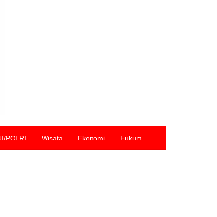
NI/POLRI
Wisata
Ekonomi
Hukum