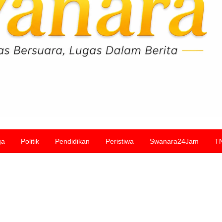
ga
Politik
Pendidikan
Peristiwa
Swanara24Jam
T