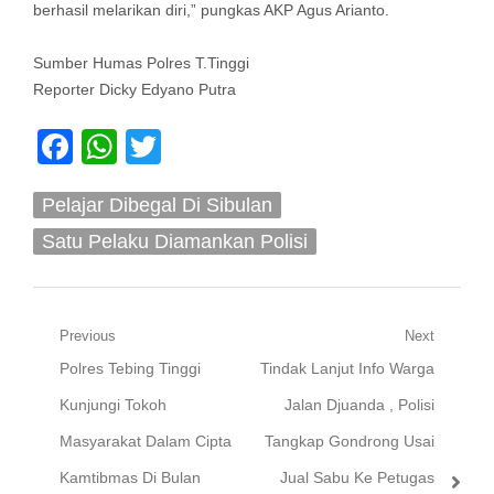
berhasil melarikan diri,” pungkas AKP Agus Arianto.
Sumber Humas Polres T.Tinggi
Reporter Dicky Edyano Putra
Facebook
WhatsApp
Twitter
Pelajar Dibegal Di Sibulan
Satu Pelaku Diamankan Polisi
Navigasi
Previous
Next
Previous
Next
Polres Tebing Tinggi
Tindak Lanjut Info Warga
pos
post:
post:
Kunjungi Tokoh
Jalan Djuanda , Polisi
Masyarakat Dalam Cipta
Tangkap Gondrong Usai
Kamtibmas Di Bulan
Jual Sabu Ke Petugas