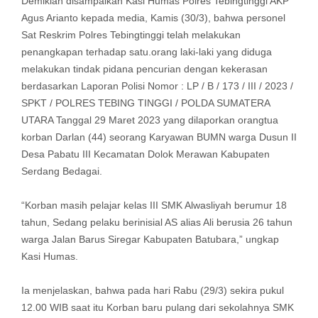
Demikian disampaikan Kasi Humas Polres Tebingtinggi AKP
Agus Arianto kepada media, Kamis (30/3), bahwa personel
Sat Reskrim Polres Tebingtinggi telah melakukan
penangkapan terhadap satu.orang laki-laki yang diduga
melakukan tindak pidana pencurian dengan kekerasan
berdasarkan Laporan Polisi Nomor : LP / B / 173 / III / 2023 /
SPKT / POLRES TEBING TINGGI / POLDA SUMATERA
UTARA Tanggal 29 Maret 2023 yang dilaporkan orangtua
korban Darlan (44) seorang Karyawan BUMN warga Dusun II
Desa Pabatu III Kecamatan Dolok Merawan Kabupaten
Serdang Bedagai.
“Korban masih pelajar kelas III SMK Alwasliyah berumur 18
tahun, Sedang pelaku berinisial AS alias Ali berusia 26 tahun
warga Jalan Barus Siregar Kabupaten Batubara,” ungkap
Kasi Humas.
Ia menjelaskan, bahwa pada hari Rabu (29/3) sekira pukul
12.00 WIB saat itu Korban baru pulang dari sekolahnya SMK