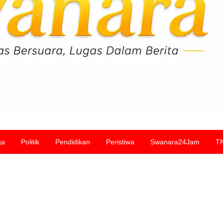
ga
Politik
Pendidikan
Peristiwa
Swanara24Jam
T