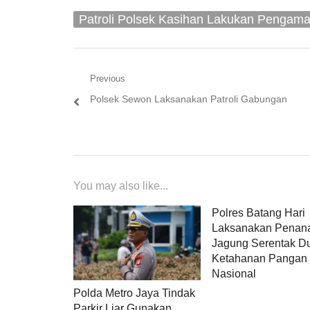
Patroli Polsek Kasihan Lakukan Pengam
Navigasi
Previous
Previous
Polsek Sewon Laksanakan Patroli Gabungan
pos
post:
You may also like...
Polres Batang Hari
Laksanakan Pena
Jagung Serentak D
Ketahanan Pangan
Nasional
Polda Metro Jaya Tindak
Parkir Liar Gunakan