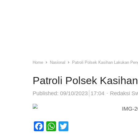
Home
Nasional
Patroli Polsek Kasihan Lakukan Pe
Patroli Polsek Kasih
Author
Published:
09/10/2023
17:04
Redaksi S
Facebook
WhatsApp
Twitter