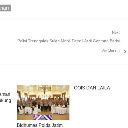
anan
Next
Next
Polisi Trenggalek Sulap Mobil Patroli Jadi Gentong Berisi
post:
Air Bersih
QOIS DAN LAILA
naman
ukung
Bidhumas Polda Jatim