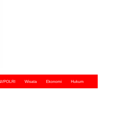
NI/POLRI
Wisata
Ekonomi
Hukum