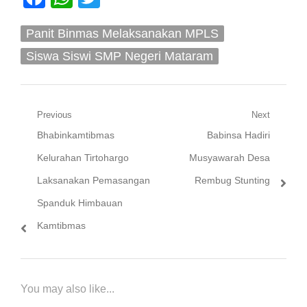
Panit Binmas Melaksanakan MPLS
Siswa Siswi SMP Negeri Mataram
Navigasi
Previous
Next
Previous
Next
Bhabinkamtibmas
Babinsa Hadiri
pos
post:
post:
Kelurahan Tirtohargo
Musyawarah Desa
Laksanakan Pemasangan
Rembug Stunting
Spanduk Himbauan
Kamtibmas
You may also like...