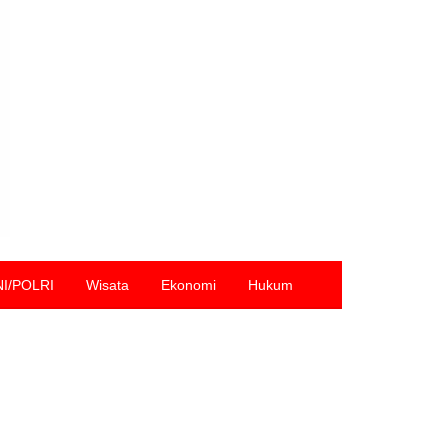
NI/POLRI
Wisata
Ekonomi
Hukum