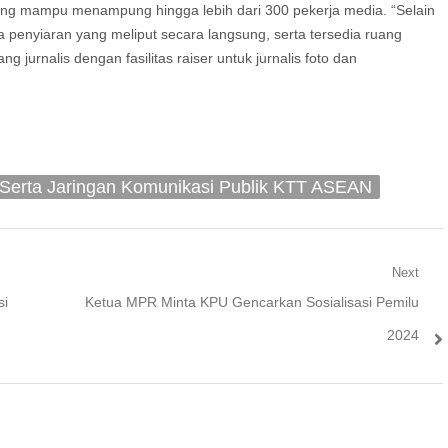
ang mampu menampung hingga lebih dari 300 pekerja media. “Selain
ia penyiaran yang meliput secara langsung, serta tersedia ruang
jurnalis dengan fasilitas raiser untuk jurnalis foto dan
al Serta Jaringan Komunikasi Publik KTT ASEAN
Next
Next
si
Ketua MPR Minta KPU Gencarkan Sosialisasi Pemilu
post:
2024