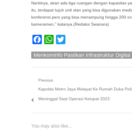
Nantinya, akan ada tiga ruangan dengan kapasitas y
itu, terdapat tujuh unit stan yang bisa digunakan med
konferensi pers yang bisa menampung hingga 200 orang 
kameramen,” katanya.(Redaksi Swanara)
Facebook
WhatsApp
Twitter
Menkominfo Pastikan Infrastruktur Digit
Navigasi
Previous
Previous
Kapolda Metro Jaya Melayat Ke Rumah Duka Poli
pos
post:
Meninggal Saat Operasi Ketupat 2023
You may also like...