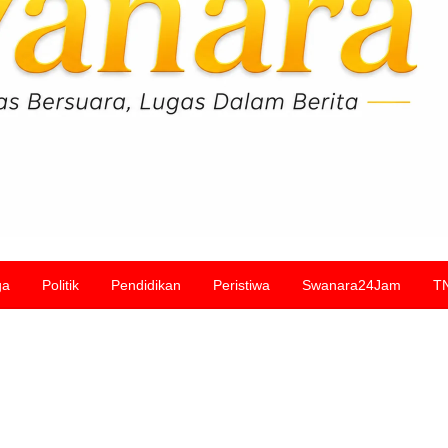
ga
Politik
Pendidikan
Peristiwa
Swanara24Jam
T