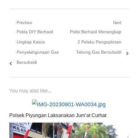
Navigasi
Previous
Next
Previous
Next
Polda DIY Berhasil
Polisi Berhasil Menangkap
pos
post:
post:
Ungkap Kasus
2 Pelaku Pengoplosan
Penyalahgunaan Gas
Tabung Gas Bersubsidi
Bersubsidi
You may also like...
Polsek Piyungan Laksanakan Jum’at Curhat