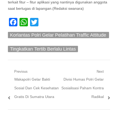
terkait fitur – fitur aplikasi yang nantinya digunakan anggota
saat bertugas di lapangan.(Redaksi swanara)
Facebook
WhatsApp
Twitter
Korlantas Polri Gelar Pelatihan Traffic Attitude
Record
Tingkatkan Tertib Berlalu Lintas
Navigasi
Previous
Next
Previous
Next
Wakapolri Gelar Bakti
Divisi Humas Polri Gelar
pos
post:
post:
Sosial Dan Cek Kesehatan
Sosialisasi Paham Kontra
Gratis Di Sumatra Utara
Radikal