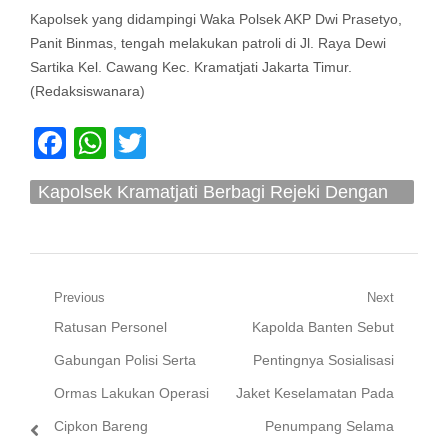
Kapolsek yang didampingi Waka Polsek AKP Dwi Prasetyo,
Panit Binmas, tengah melakukan patroli di Jl. Raya Dewi
Sartika Kel. Cawang Kec. Kramatjati Jakarta Timur.
(Redaksiswanara)
Facebook
WhatsApp
Twitter
Kapolsek Kramatjati Berbagi Rejeki Dengan
Pemulung
Navigasi
Previous
Next
Previous
Next
Ratusan Personel
Kapolda Banten Sebut
pos
post:
post:
Gabungan Polisi Serta
Pentingnya Sosialisasi
Ormas Lakukan Operasi
Jaket Keselamatan Pada
Cipkon Bareng
Penumpang Selama