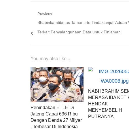
Navigasi
Previous
Previous
Bhabinkamtibmas Tamantirto Tindaklanjuti Aduan
pos
post:
Terkait Penyalahgunaan Data untuk Pinjaman
You may also like...
NABI IBRAHIM SE
MERASA IBA KETI
HENDAK
Penindakan ETLE Di
MENYEMBELIH
Jateng Capai 636 Ribu
PUTRANYA
Dengan Denda 27 Milyar
, Terbesar Di Indonesia