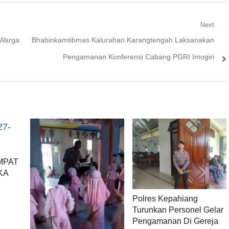
Next
Next
 Warga
Bhabinkamtibmas Kalurahan Karangtengah Laksanakan
post:
Pengamanan Konferensi Cabang PGRI Imogiri
MPAT
KA
Polres Kepahiang
Turunkan Personel Gelar
Pengamanan Di Gereja