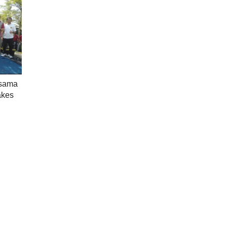
rsama
akes