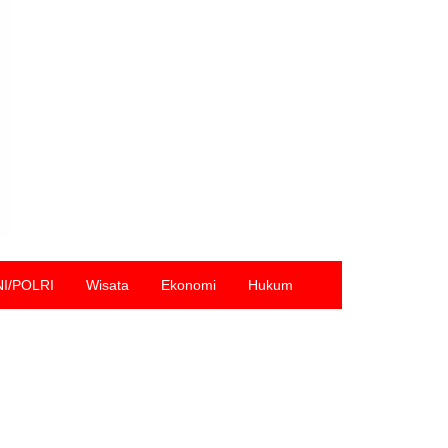
NI/POLRI
Wisata
Ekonomi
Hukum