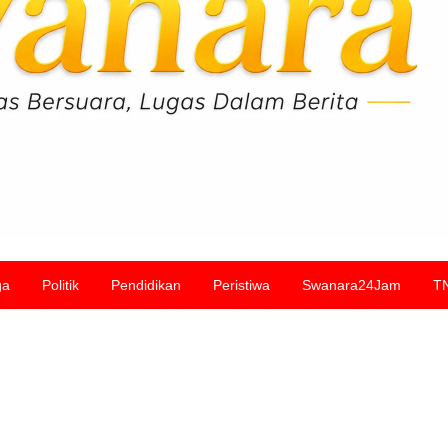
ga
Politik
Pendidikan
Peristiwa
Swanara24Jam
T