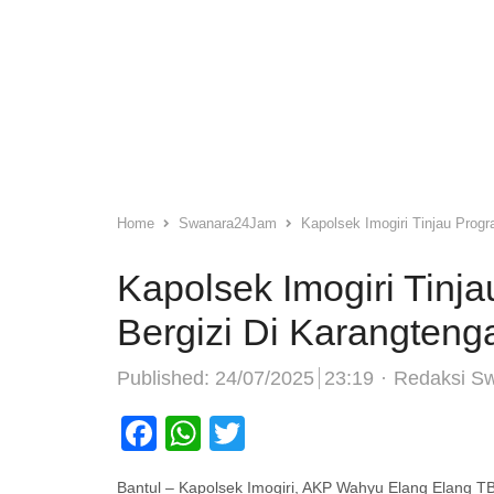
Home
Swanara24Jam
Kapolsek Imogiri Tinjau Progr
Kapolsek Imogiri Tinj
Bergizi Di Karangtenga
Author
Published:
24/07/2025
23:19
Redaksi S
Facebook
WhatsApp
Twitter
Bantul – Kapolsek Imogiri, AKP Wahyu Elang Elang TB,