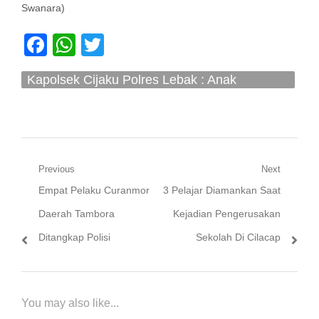
Swanara)
Facebook
WhatsApp
Twitter
Kapolsek Cijaku Polres Lebak : Anak
Berkebutuhan Khusus Yang Hilang Sudah
Ditemukan
Navigasi
Previous
Next
Previous
Next
Empat Pelaku Curanmor
3 Pelajar Diamankan Saat
pos
post:
post:
Daerah Tambora
Kejadian Pengerusakan
Ditangkap Polisi
Sekolah Di Cilacap
You may also like...