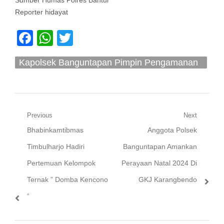
Sumber Humas Polres Bantul
Reporter hidayat
Facebook
WhatsApp
Twitter
Kapolsek Banguntapan Pimpin Pengamanan
Perayaan Natal 2024
Navigasi
Previous
Next
Previous
Next
Bhabinkamtibmas
Anggota Polsek
pos
post:
post:
Timbulharjo Hadiri
Banguntapan Amankan
Pertemuan Kelompok
Perayaan Natal 2024 Di
Ternak ” Domba Kencono
GKJ Karangbendo
“