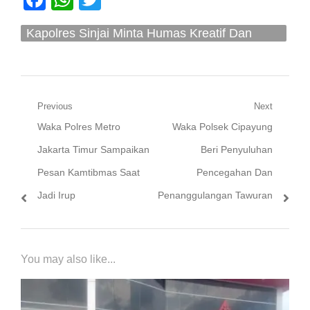
Kapolres Sinjai Minta Humas Kreatif Dan
Optimalkan Pelaksanaan Tugasnya
Navigasi
Previous
Next
Previous
Next
Waka Polres Metro
Waka Polsek Cipayung
pos
post:
post:
Jakarta Timur Sampaikan
Beri Penyuluhan
Pesan Kamtibmas Saat
Pencegahan Dan
Jadi Irup
Penanggulangan Tawuran
You may also like...