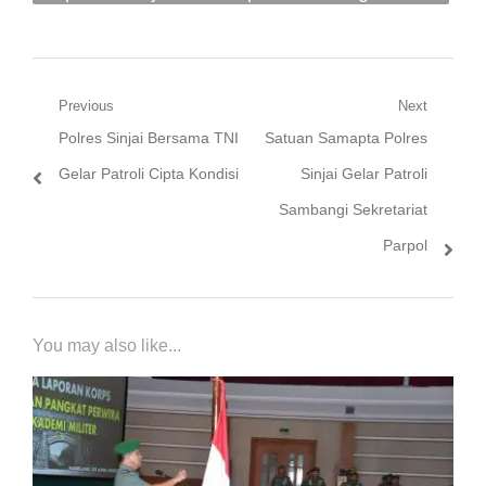
Hari Santri Nasional 2023
Navigasi
Previous
Next
Previous
Next
Polres Sinjai Bersama TNI
Satuan Samapta Polres
pos
post:
post:
Gelar Patroli Cipta Kondisi
Sinjai Gelar Patroli
Sambangi Sekretariat
Parpol
You may also like...