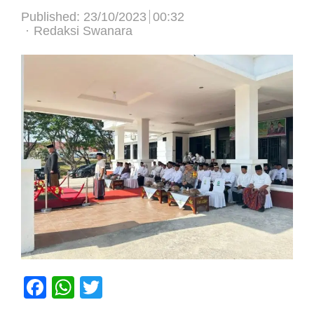
Published:
23/10/2023
00:32
Author
Redaksi Swanara
Facebook
WhatsApp
Twitter