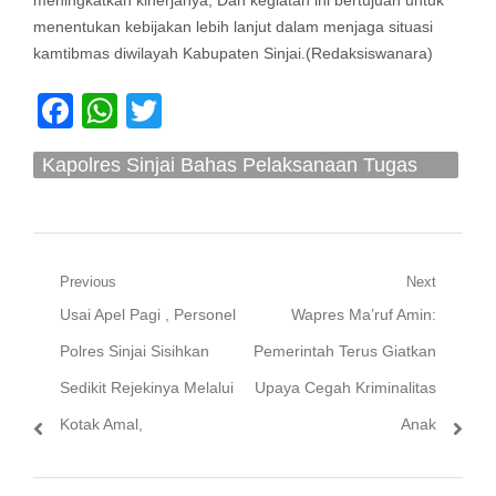
meningkatkan kinerjanya, Dan kegiatan ini bertujuan untuk
menentukan kebijakan lebih lanjut dalam menjaga situasi
kamtibmas diwilayah Kabupaten Sinjai.(Redaksiswanara)
Facebook
WhatsApp
Twitter
Kapolres Sinjai Bahas Pelaksanaan Tugas
Serta Kamtibmas
Navigasi
Previous
Next
Previous
Next
Usai Apel Pagi , Personel
Wapres Ma’ruf Amin:
pos
post:
post:
Polres Sinjai Sisihkan
Pemerintah Terus Giatkan
Sedikit Rejekinya Melalui
Upaya Cegah Kriminalitas
Kotak Amal,
Anak