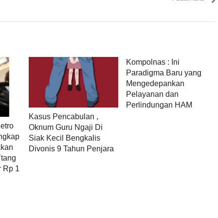
Kompolnas : Ini
Paradigma Baru yang
Mengedepankan
Pelayanan dan
Perlindungan HAM
Kasus Pencabulan ,
etro
Oknum Guru Ngaji Di
angkap
Siak Kecil Bengkalis
akan
Divonis 9 Tahun Penjara
Ytang
r Rp 1