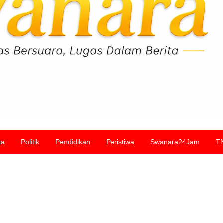
ga
Politik
Pendidikan
Peristiwa
Swanara24Jam
T