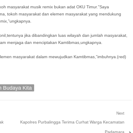
okoh masyarakat musik remix bukan adat OKU Timur.”Saya
gama, tokoh masyarakat dan elemen masyarakat yang mendukung
emix,”ungkapnya.
nil,tentunya jika dibandingkan luas wilayah dan jumlah masyarakat,
 dalam menjaga dan menciptakan Kamtibmas,ungkapnya.
uh elemen masyarakat dalam mewujudkan Kamtibmas,”imbuhnya.(red)
n Budaya Kita
Next
Next
ak
Kapolres Purbalingga Terima Curhat Warga Kecamatan
post:
Padamara