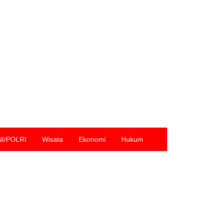
NI/POLRI
Wisata
Ekonomi
Hukum