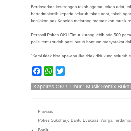
Berdasarkan keterangan tokoh agama, tokoh adat, t
berterimakasih kepada seluruh tokoh adat, tokoh a
kebijakan pak Kapolda melarang memainkan musik r
Personil Polres OKU Timur kurang lebih ada 500 perso
polisi tentu sudah pasti butuh bantuan masyarakat
“Kami tidak bisa apa-apa jika tidak didukung selur
Facebook
WhatsApp
Twitter
Kapolres OKU Timur : Musik Remix Buka
Navigasi
Previous
Previous
Polres Sukoharjo Bantu Evakuasi Warga Terdamp
pos
post:
Banjir