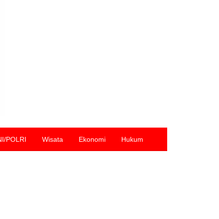
NI/POLRI
Wisata
Ekonomi
Hukum