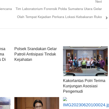
Next
Next
 Bencana
Tim Laboratorium Forensik Polda Sumatera Utara Gelar
post:
Olah Tempat Kejadian Perkara Lokasi Kebakaran Ruko
nsa
Polsek Srandakan Gelar
ama
Patroli Antisipasi Tindak
 Di
Kejahatan
Kakorlantas Polri Terima
Kunjungan Asosiasi
Pengemudi