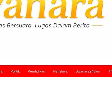
ga
Politik
Pendidikan
Peristiwa
Swanara24Jam
T