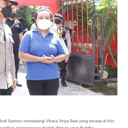
Budi Sartono mendatangi Vihara Viriya Bala yang berada di Kec.
mastikan perngamanan ibadah Waisak umat Buddha.