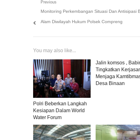
Navigasi
Previous
Previous
Monitoring Perkembangan Situasi Dan Antisipasi
pos
post:
Alam Diwilayah Hukum Polsek Compreng
You may also like...
Jalin komsos , Babi
Tingkatkan Kerjas
Menjaga Kamtibmas
Desa Binaan
Polri Beberkan Langkah
Kesiapan Dalam World
Water Forum