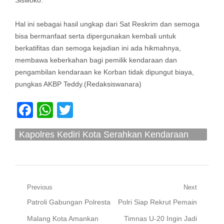
Siswoko.
Hal ini sebagai hasil ungkap dari Sat Reskrim dan semoga
bisa bermanfaat serta dipergunakan kembali untuk
berkatifitas dan semoga kejadian ini ada hikmahnya,
membawa keberkahan bagi pemilik kendaraan dan
pengambilan kendaraan ke Korban tidak dipungut biaya,
pungkas AKBP Teddy.(Redaksiswanara)
Facebook
WhatsApp
Twitter
Kapolres Kediri Kota Serahkan Kendaraan
Bermotor Kepada Para Korban Curanmor 120
Navigasi
Previous
Next
Previous
Next
Patroli Gabungan Polresta
Polri Siap Rekrut Pemain
pos
post:
post:
Malang Kota Amankan
Timnas U-20 Ingin Jadi