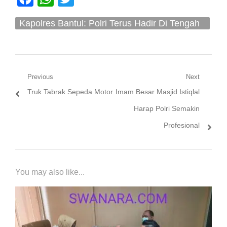
Kapolres Bantul: Polri Terus Hadir Di Tengah
Masyarakat
Navigasi
Previous
Next
Previous
Next
Truk Tabrak Sepeda Motor
Imam Besar Masjid Istiqlal
pos
post:
post:
Harap Polri Semakin
Profesional
You may also like...