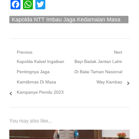
Facebook
WhatsApp
Twitter
Kapolda NTT Imbau Jaga Kedamaian Masa
Pemilu Dan Nataru Pasca Bentrokan
Navigasi
Previous
Next
Previous
Next
Kapolda Kalsel Ingatkan
Bayi Badak Jantan Lahir
pos
post:
post:
Pentingnya Jaga
Di Balai Taman Nasional
Kamtibmas Di Masa
Way Kambas
Kampanye Pemilu 2023
You may also like...