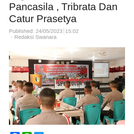
Pancasila , Tribrata Dan
Catur Prasetya
Published:
24/05/2023
15:02
Author
Redaksi Swanara