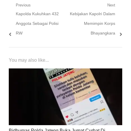
Navigasi
Previous
Next
Previous
Next
Kapolda Kukuhkan 432
Kebijakan Kapolri Dalam
pos
post:
post:
Anggota Sebagai Polisi
Memimpin Korps
RW
Bhayangkara
You may also like...
Bidhumas Polda Jateng Buka Jumat Curhat Di