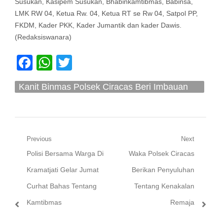
Susukan, Kasipem Susukan, Bhabinkamtibmas, Babinsa,
LMK RW 04, Ketua Rw. 04, Ketua RT se Rw 04, Satpol PP,
FKDM, Kader PKK, Kader Jumantik dan kader Dawis.
(Redaksiswanara)
Facebook
WhatsApp
Twitter
Kanit Binmas Polsek Ciracas Beri Imbauan
Kamtibmas
Navigasi
Previous
Next
Previous
Next
Polisi Bersama Warga Di
Waka Polsek Ciracas
pos
post:
post:
Kramatjati Gelar Jumat
Berikan Penyuluhan
Curhat Bahas Tentang
Tentang Kenakalan
Kamtibmas
Remaja