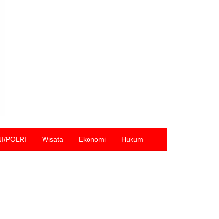
NI/POLRI
Wisata
Ekonomi
Hukum