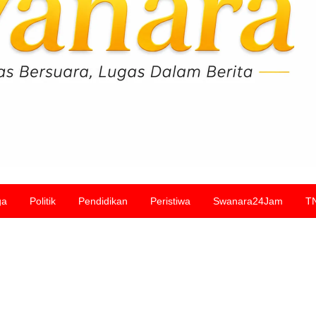
ga
Politik
Pendidikan
Peristiwa
Swanara24Jam
T