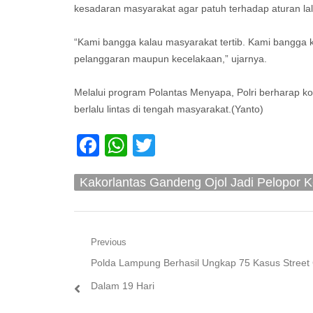
kesadaran masyarakat agar patuh terhadap aturan lalu
“Kami bangga kalau masyarakat tertib. Kami bangga ka
pelanggaran maupun kecelakaan,” ujarnya.
Melalui program Polantas Menyapa, Polri berharap ko
berlalu lintas di tengah masyarakat.(Yanto)
Facebook
WhatsApp
Twitter
Kakorlantas Gandeng Ojol Jadi Pelopor K
Navigasi
Previous
Previous
Polda Lampung Berhasil Ungkap 75 Kasus Street
pos
post:
Dalam 19 Hari