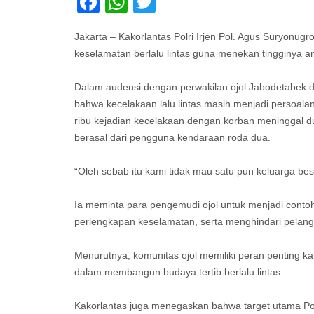
Facebook
WhatsApp
Twitter
Jakarta – Kakorlantas Polri Irjen Pol. Agus Suryonugr
keselamatan berlalu lintas guna menekan tingginya an
Dalam audensi dengan perwakilan ojol Jabodetabek d
bahwa kecelakaan lalu lintas masih menjadi persoalan
ribu kejadian kecelakaan dengan korban meninggal 
berasal dari pengguna kendaraan roda dua.
“Oleh sebab itu kami tidak mau satu pun keluarga besa
Ia meminta para pengemudi ojol untuk menjadi contoh
perlengkapan keselamatan, serta menghindari pelang
Menurutnya, komunitas ojol memiliki peran penting ka
dalam membangun budaya tertib berlalu lintas.
Kakorlantas juga menegaskan bahwa target utama 