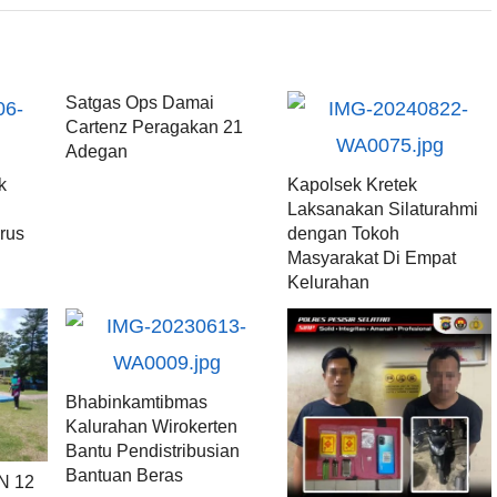
Satgas Ops Damai
Cartenz Peragakan 21
Adegan
k
Kapolsek Kretek
i
Laksanakan Silaturahmi
rus
dengan Tokoh
Masyarakat Di Empat
Kelurahan
Bhabinkamtibmas
Kalurahan Wirokerten
Bantu Pendistribusian
Bantuan Beras
N 12