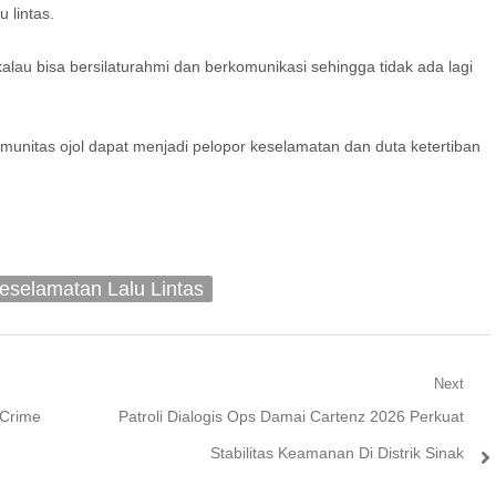
 lintas.
lau bisa bersilaturahmi dan berkomunikasi sehingga tidak ada lagi
munitas ojol dapat menjadi pelopor keselamatan dan duta ketertiban
eselamatan Lalu Lintas
Next
Next
 Crime
Patroli Dialogis Ops Damai Cartenz 2026 Perkuat
post:
Stabilitas Keamanan Di Distrik Sinak