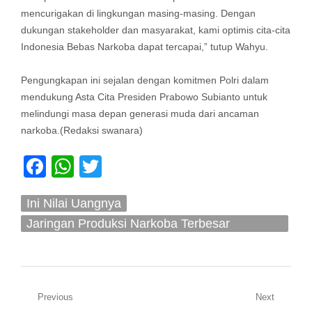
mencurigakan di lingkungan masing-masing. Dengan
dukungan stakeholder dan masyarakat, kami optimis cita-cita
Indonesia Bebas Narkoba dapat tercapai,” tutup Wahyu.
Pengungkapan ini sejalan dengan komitmen Polri dalam
mendukung Asta Cita Presiden Prabowo Subianto untuk
melindungi masa depan generasi muda dari ancaman
narkoba.(Redaksi swanara)
Facebook
WhatsApp
Twitter
Ini Nilai Uangnya
Jaringan Produksi Narkoba Terbesar
Terungkap Di Bali
Navigasi
Previous
Next