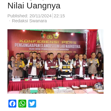
Nilai Uangnya
Published:
20/11/2024
22:15
Author
Redaksi Swanara
Facebook
WhatsApp
Twitter