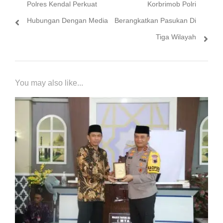
Previous
Next
Polres Kendal Perkuat
Korbrimob Polri
pos
post:
post:
Hubungan Dengan Media
Berangkatkan Pasukan Di
Tiga Wilayah
You may also like...