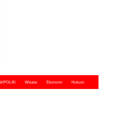
NI/POLRI
Wisata
Ekonomi
Hukum