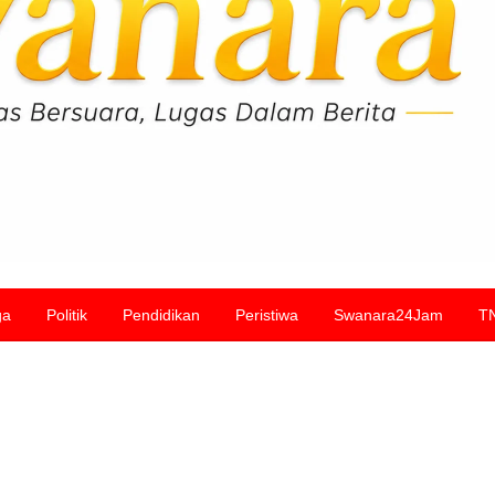
ga
Politik
Pendidikan
Peristiwa
Swanara24Jam
T