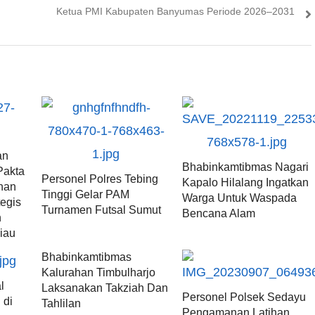
post:
Ketua PMI Kabupaten Banyumas Periode 2026–2031
an
Bhabinkamtibmas Nagari
Pakta
Personel Polres Tebing
Kapalo Hilalang Ingatkan
nan
Tinggi Gelar PAM
Warga Untuk Waspada
egis
Turnamen Futsal Sumut
Bencana Alam
n
iau
Bhabinkamtibmas
Kalurahan Timbulharjo
l
Laksanakan Takziah Dan
Personel Polsek Sedayu
 di
Tahlilan
Pengamanan Latihan