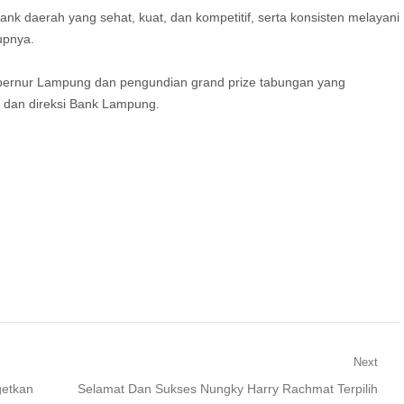
ank daerah yang sehat, kuat, dan kompetitif, serta konsisten melayani
upnya.
Gubernur Lampung dan pengundian grand prize tabungan yang
g dan direksi Bank Lampung.
Next
Next
getkan
Selamat Dan Sukses Nungky Harry Rachmat Terpilih