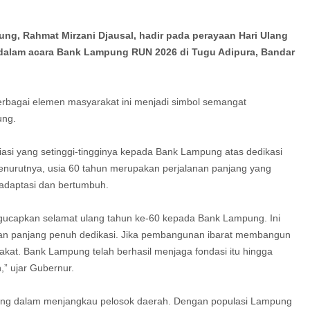
, Rahmat Mirzani Djausal, hadir pada perayaan Hari Ulang
dalam acara Bank Lampung RUN 2026 di Tugu Adipura, Bandar
i berbagai elemen masyarakat ini menjadi simbol semangat
ung.
i yang setinggi-tingginya kepada Bank Lampung atas dedikasi
nurutnya, usia 60 tahun merupakan perjalanan panjang yang
daptasi dan bertumbuh.
gucapkan selamat ulang tahun ke-60 kepada Bank Lampung. Ini
anan panjang penuh dedikasi. Jika pembangunan ibarat membangun
at. Bank Lampung telah berhasil menjaga fondasi itu hingga
” ujar Gubernur.
pung dalam menjangkau pelosok daerah. Dengan populasi Lampung