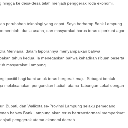
g hingga ke desa-desa telah menjadi penggerak roda ekonomi,
gan perubahan teknologi yang cepat. Saya berharap Bank Lampung
ra pemerintah, dunia usaha, dan masyarakat harus terus diperkuat agar
Indra Merviana, dalam laporannya menyampaikan bahwa
akan tahun kedua. Ia menegaskan bahwa kehadiran ribuan peserta
uruh masyarakat Lampung.
ergi positif bagi kami untuk terus bergerak maju. Sebagai bentuk
i juga melaksanakan pengundian hadiah utama Tabungan Lokal dengan
ur, Bupati, dan Walikota se-Provinsi Lampung selaku pemegang
mitmen bahwa Bank Lampung akan terus bertransformasi memperkuat
 menjadi penggerak utama ekonomi daerah.