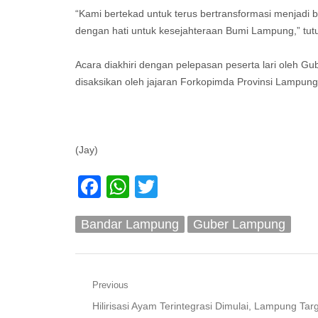
“Kami bertekad untuk terus bertransformasi menjadi b
dengan hati untuk kesejahteraan Bumi Lampung,” tut
Acara diakhiri dengan pelepasan peserta lari oleh 
disaksikan oleh jajaran Forkopimda Provinsi Lampun
(Jay)
Facebook
WhatsApp
Twitter
Bandar Lampung
Guber Lampung
Navigasi
Previous
Previous
Hilirisasi Ayam Terintegrasi Dimulai, Lampung Tar
pos