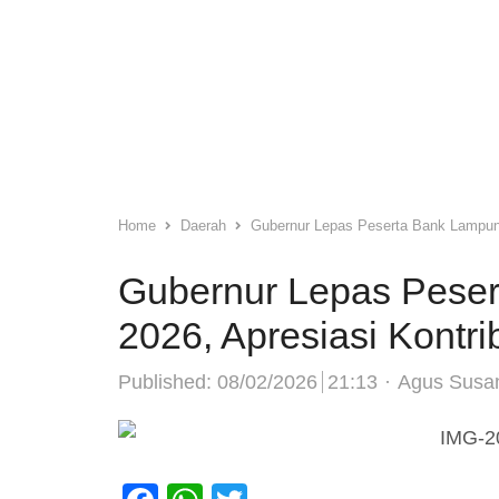
Home
Daerah
Gubernur Lepas Peserta Bank Lampun
Gubernur Lepas Pese
2026, Apresiasi Kontr
Author
Published:
08/02/2026
21:13
Agus Susa