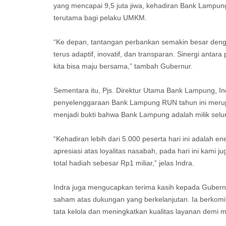
yang mencapai 9,5 juta jiwa, kehadiran Bank Lampun
terutama bagi pelaku UMKM.
“Ke depan, tantangan perbankan semakin besar den
terus adaptif, inovatif, dan transparan. Sinergi anta
kita bisa maju bersama,” tambah Gubernur.
Sementara itu, Pjs. Direktur Utama Bank Lampung, 
penyelenggaraan Bank Lampung RUN tahun ini merup
menjadi bukti bahwa Bank Lampung adalah milik sel
“Kehadiran lebih dari 5.000 peserta hari ini adalah en
apresiasi atas loyalitas nasabah, pada hari ini kam
total hadiah sebesar Rp1 miliar,” jelas Indra.
Indra juga mengucapkan terima kasih kepada Gubern
saham atas dukungan yang berkelanjutan. Ia berko
tata kelola dan meningkatkan kualitas layanan demi