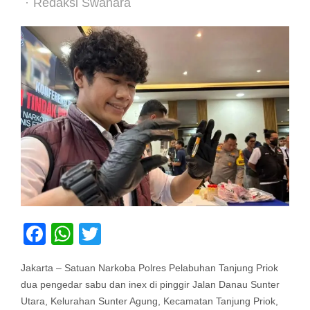
Author
Redaksi Swanara
Facebook
WhatsApp
Twitter
Jakarta – Satuan Narkoba Polres Pelabuhan Tanjung Priok
dua pengedar sabu dan inex di pinggir Jalan Danau Sunter
Utara, Kelurahan Sunter Agung, Kecamatan Tanjung Priok,