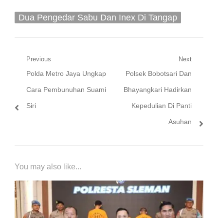
Dua Pengedar Sabu Dan Inex Di Tangap
Navigasi
Previous
Next
Previous
Next
Polda Metro Jaya Ungkap
Polsek Bobotsari Dan
pos
post:
post:
Cara Pembunuhan Suami
Bhayangkari Hadirkan
Siri
Kepedulian Di Panti
Asuhan
You may also like...