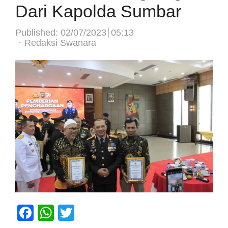
Dari Kapolda Sumbar
Published:
02/07/2023
05:13
Author
Redaksi Swanara
Facebook
WhatsApp
Twitter