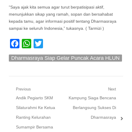
“Saya ajak kita semua agar turut berpatisipasi aktif,
menunjukkan sikap yang ramah, sopan dan bersahabat
kepada tamu, agar informasi positif tentang Dharmasraya
sampai ke seluruh Indonesia,” tukasnya. ( Tarmizi )
Facebook
WhatsApp
Twitter
Dharmasraya Siap Gelar Puncak Acara HLUN
Ke- 27 dan Tagana Ke-19
Navigasi
Previous
Next
Previous
Next
Andik Pegiarto SKM
Kampung Siaga Bencana
pos
post:
post:
Silaturahmi Ke Ketua
Berlangsung Sukses Di
Ranting Kelurahan
Dharmasraya
Sumampir Bersama