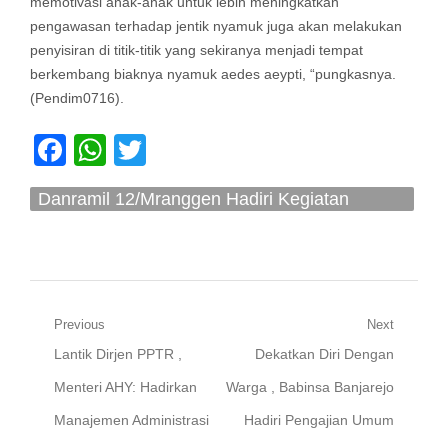
memotivasi anak-anak untuk lebih meningkatkan
pengawasan terhadap jentik nyamuk juga akan melakukan
penyisiran di titik-titik yang sekiranya menjadi tempat
berkembang biaknya nyamuk aedes aeypti, “pungkasnya.
(Pendim0716).
Facebook
WhatsApp
Twitter
Danramil 12/Mranggen Hadiri Kegiatan
Launching Inovasi BOCIL GEMOY Di SDN 7
Batursari
Navigasi
Previous
Next
Previous
Next
Lantik Dirjen PPTR ,
Dekatkan Diri Dengan
pos
post:
post:
Menteri AHY: Hadirkan
Warga , Babinsa Banjarejo
Manajemen Administrasi
Hadiri Pengajian Umum