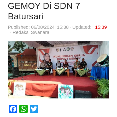
GEMOY Di SDN 7
Batursari
Published:
06/08/2024
15:38
Updated:
15:39
Author
Redaksi Swanara
Facebook
WhatsApp
Twitter