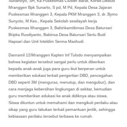
Suhartoyo, SH, Ka Puskesmas Cluster Barat, Korwil Dikbud
Mranggen Bpk Sunarto, S pd, M Pd, Kepala Desa Jajaran
Puskesmas Mranggen 3, Kepala PKM Mranggen 3, dr. Bymo
Sunyoto, M.Kes., Kepala Sekolah sewilayah kerja
Puskesmas Mranggen 3, Babinkamtibmas Desa Batursari
Bripka Rusdiyanto, Babinsa Desa Batursari Sertu Budi
Hapsari dan Unit Inteldim Serma Mashudi.
Danramil 12/Mranggen Kapten Inf Tulodo menyampaikan
bahwa kegiatan tersebut sangat perlu untuk diberikan
kepada anak-anak juga para guru ikut berperan untuk
memberikan edukasi terkait pengertian DBD, pencegahan
DBD seperti 3M (menguras, menutup, dan mengubur), dan
cara menjaga kebersihan lingkungan di sekitar, kemudian
guru memberikan edukasi ke anak didiknya atau siswa.
Siswa dituntun untuk memahami dan mengikuti perilaku atau
sikap yang guru lakukan terkait pemantuan jentik, sehingga
kebiasaan perilaku tersebut terbawa ke rumah.