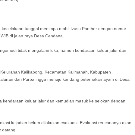
n kecelakaan tunggal menimpa mobil Izusu Panther dengan nomor
0 WIB di jalan raya Desa Cendana.
Pengemudi tidak mengalami luka, namun kendaraan keluar jalur dan
 Kelurahan Kalikabong, Kecamatan Kalimanah, Kabupaten
jalanan dari PurbaIingga menuju kandang peternakan ayam di Desa
 kendaraan keluar jalur dan kemudian masuk ke selokan dengan
okasi kejadian belum dilakukan evakuasi. Evakuasi rencananya akan
k datang.