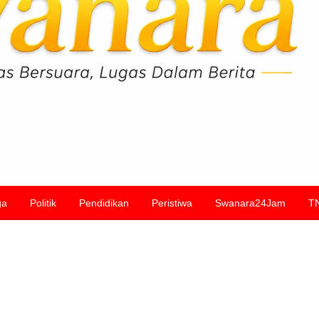
ga
Politik
Pendidikan
Peristiwa
Swanara24Jam
T