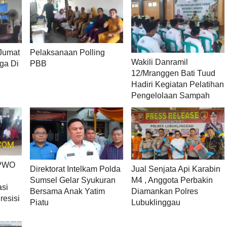
 Jumat
Pelaksanaan Polling
Wakili Danramil
ga Di
PBB
12/Mranggen Bati Tuud
Hadiri Kegiatan Pelatihan
Pengelolaan Sampah
 PWO
Direktorat Intelkam Polda
Jual Senjata Api Karabin
Sumsel Gelar Syukuran
M4 , Anggota Perbakin
asi
Bersama Anak Yatim
Diamankan Polres
resisi
Piatu
Lubuklinggau