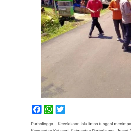
Facebook
WhatsApp
Twitter
Purbalingga – Kecelakaan lalu lintas tunggal menimp
Kecamatan Kutasari, Kabupaten PurbaIingga, Jumat (