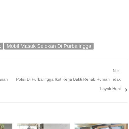
k
Mobil Masuk Selokan Di Purbalingga
Next
Next
anan
Polisi Di Purbalingga Ikut Kerja Bakti Rehab Rumah Tidak
post:
Layak Huni