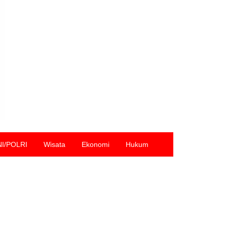
NI/POLRI
Wisata
Ekonomi
Hukum