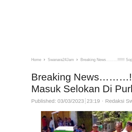
Home
Swanara24Jam
Breaking News………!!!!!! Sopi
Breaking News………!!!!
Masuk Selokan Di Pur
Author
Published:
03/03/2023
23:19
Redaksi S