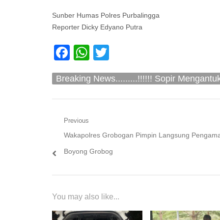
Sunber Humas Polres Purbalingga
Reporter Dicky Edyano Putra
Facebook
WhatsApp
Twitter
Breaking News.........!!!!!! Sopir Mengantu
Navigasi
Previous
Previous
Wakapolres Grobogan Pimpin Langsung Pengam
pos
post:
Boyong Grobog
You may also like...