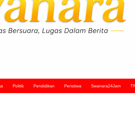
ga
Politik
Pendidikan
Peristiwa
Swanara24Jam
T