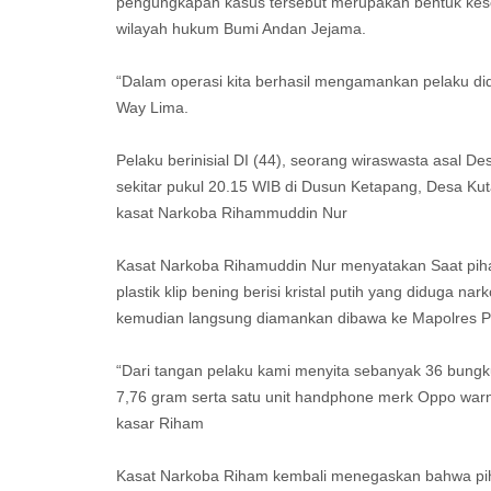
pengungkapan kasus tersebut merupakan bentuk kese
wilayah hukum Bumi Andan Jejama.
“Dalam operasi kita berhasil mengamankan pelaku did
Way Lima.
Pelaku berinisial DI (44), seorang wiraswasta asal 
sekitar pukul 20.15 WIB di Dusun Ketapang, Desa K
kasat Narkoba Rihammuddin Nur
Kasat Narkoba Rihamuddin Nur menyatakan Saat pi
plastik klip bening berisi kristal putih yang diduga na
kemudian langsung diamankan dibawa ke Mapolres Pe
“Dari tangan pelaku kami menyita sebanyak 36 bungku
7,76 gram serta satu unit handphone merk Oppo warn
kasar Riham
Kasat Narkoba Riham kembali menegaskan bahwa pih