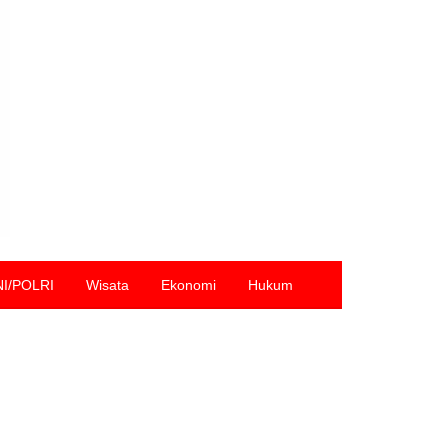
NI/POLRI
Wisata
Ekonomi
Hukum