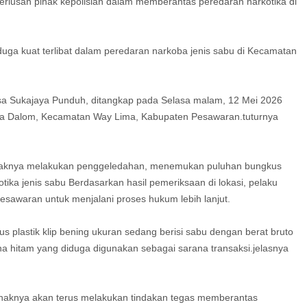
riusan pihak kepolisian dalam memberantas peredaran narkotika di
uga kuat terlibat dalam peredaran narkoba jenis sabu di Kecamatan
Desa Sukajaya Punduh, ditangkap pada Selasa malam, 12 Mei 2026
uta Dalom, Kecamatan Way Lima, Kabupaten Pesawaran.tuturnya
haknya melakukan penggeledahan, menemukan puluhan bungkus
rkotika jenis sabu Berdasarkan hasil pemeriksaan di lokasi, pelaku
sawaran untuk menjalani proses hukum lebih lanjut.
s plastik klip bening ukuran sedang berisi sabu dengan berat bruto
a hitam yang diduga digunakan sebagai sarana transaksi.jelasnya
aknya akan terus melakukan tindakan tegas memberantas