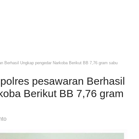
an Berhasil Ungkap pengedar Narkoba Berikut BB 7,76 gram sabu
polres pesawaran Berhasil
oba Berikut BB 7,76 gram
nto