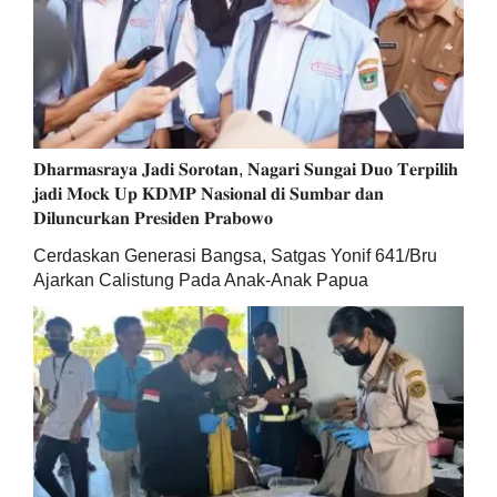
𝐃𝐡𝐚𝐫𝐦𝐚𝐬𝐫𝐚𝐲𝐚 𝐉𝐚𝐝𝐢 𝐒𝐨𝐫𝐨𝐭𝐚𝐧, 𝐍𝐚𝐠𝐚𝐫𝐢 𝐒𝐮𝐧𝐠𝐚𝐢 𝐃𝐮𝐨 𝐓𝐞𝐫𝐩𝐢𝐥𝐢𝐡
𝐣𝐚𝐝𝐢 𝐌𝐨𝐜𝐤 𝐔𝐩 𝐊𝐃𝐌𝐏 𝐍𝐚𝐬𝐢𝐨𝐧𝐚𝐥 𝐝𝐢 𝐒𝐮𝐦𝐛𝐚𝐫 𝐝𝐚𝐧
𝐃𝐢𝐥𝐮𝐧𝐜𝐮𝐫𝐤𝐚𝐧 𝐏𝐫𝐞𝐬𝐢𝐝𝐞𝐧 𝐏𝐫𝐚𝐛𝐨𝐰𝐨
Cerdaskan Generasi Bangsa, Satgas Yonif 641/Bru
Ajarkan Calistung Pada Anak-Anak Papua