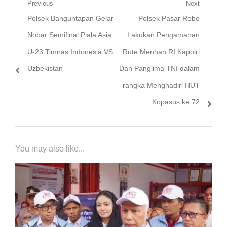
Navigasi
Previous
Next
Previous
Next
Polsek Banguntapan Gelar
Polsek Pasar Rebo
pos
post:
post:
Nobar Semifinal Piala Asia
Lakukan Pengamanan
U-23 Timnas Indonesia VS
Rute Menhan RI Kapolri
Uzbekistan
Dan Panglima TNI dalam
rangka Menghadiri HUT
Kopasus ke 72
You may also like...