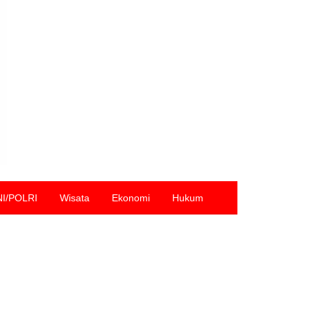
NI/POLRI
Wisata
Ekonomi
Hukum