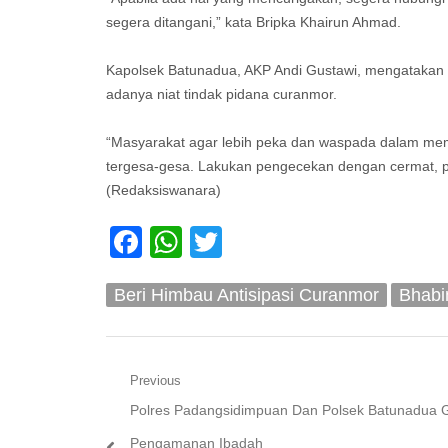
segera ditangani,” kata Bripka Khairun Ahmad.
Kapolsek Batunadua, AKP Andi Gustawi, mengatakan 
adanya niat tindak pidana curanmor.
“Masyarakat agar lebih peka dan waspada dalam mem
tergesa-gesa. Lakukan pengecekan dengan cermat, pa
(Redaksiswanara)
Facebook
WhatsApp
Twitter
Beri Himbau Antisipasi Curanmor
Bhabi
Navigasi
Previous
Previous
Polres Padangsidimpuan Dan Polsek Batunadua G
pos
post:
Pengamanan Ibadah