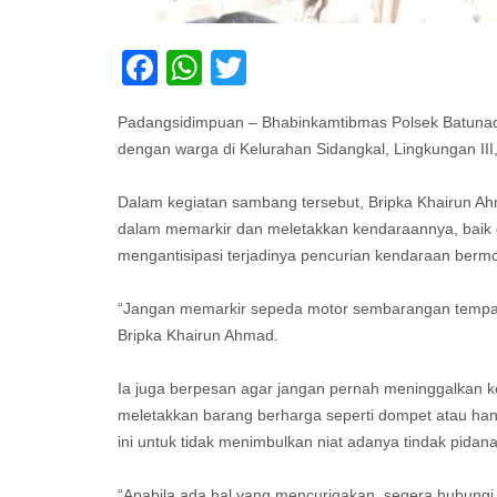
Facebook
WhatsApp
Twitter
Padangsidimpuan – Bhabinkamtibmas Polsek Batunad
dengan warga di Kelurahan Sidangkal, Lingkungan I
Dalam kegiatan sambang tersebut, Bripka Khairun A
dalam memarkir dan meletakkan kendaraannya, baik 
mengantisipasi terjadinya pencurian kendaraan bermo
“Jangan memarkir sepeda motor sembarangan tempat
Bripka Khairun Ahmad.
Ia juga berpesan agar jangan pernah meninggalkan
meletakkan barang berharga seperti dompet atau ha
ini untuk tidak menimbulkan niat adanya tindak pidan
“Apabila ada hal yang mencurigakan, segera hubungi