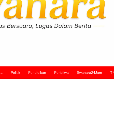
ga
Politik
Pendidikan
Peristiwa
Swanara24Jam
T