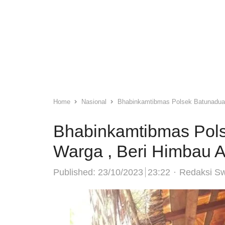
Home
Nasional
Bhabinkamtibmas Polsek Batunadua 
Bhabinkamtibmas Pol
Warga , Beri Himbau A
Author
Published:
23/10/2023
23:22
Redaksi S