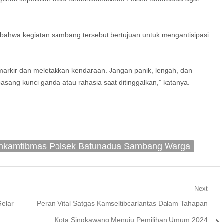
bahwa kegiatan sambang tersebut bertujuan untuk mengantisipasi
arkir dan meletakkan kendaraan. Jangan panik, lengah, dan
sang kunci ganda atau rahasia saat ditinggalkan,” katanya.
nkamtibmas Polsek Batunadua Sambang Warga
Next
Next
elar
Peran Vital Satgas Kamseltibcarlantas Dalam Tahapan
post:
Kota Singkawang Menuju Pemilihan Umum 2024