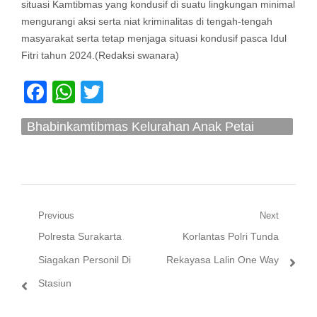
situasi Kamtibmas yang kondusif di suatu lingkungan minimal
mengurangi aksi serta niat kriminalitas di tengah-tengah
masyarakat serta tetap menjaga situasi kondusif pasca Idul
Fitri tahun 2024.(Redaksi swanara)
Facebook
WhatsApp
Twitter
Bhabinkamtibmas Kelurahan Anak Petai
Sambang Dan Edukasi Kamtibmas Kepada
Warga
Navigasi
Previous
Next
Previous
Next
Polresta Surakarta
Korlantas Polri Tunda
pos
post:
post:
Siagakan Personil Di
Rekayasa Lalin One Way
Stasiun