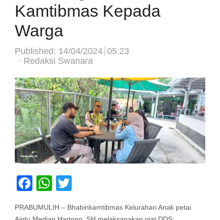
Kamtibmas Kepada
Warga
Published:
14/04/2024
05:23
Author
Redaksi Swanara
Facebook
WhatsApp
Twitter
PRABUMULIH – Bhabinkamtibmas Kelurahan Anak petai
Aiptu Median Hartono, SH melaksanakan giat DDS,