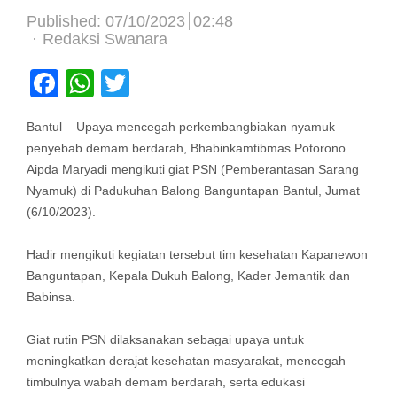
Published:
07/10/2023
02:48
Author
Redaksi Swanara
Facebook
WhatsApp
Twitter
Bantul – Upaya mencegah perkembangbiakan nyamuk
penyebab demam berdarah, Bhabinkamtibmas Potorono
Aipda Maryadi mengikuti giat PSN (Pemberantasan Sarang
Nyamuk) di Padukuhan Balong Banguntapan Bantul, Jumat
(6/10/2023).
Hadir mengikuti kegiatan tersebut tim kesehatan Kapanewon
Banguntapan, Kepala Dukuh Balong, Kader Jemantik dan
Babinsa.
Giat rutin PSN dilaksanakan sebagai upaya untuk
meningkatkan derajat kesehatan masyarakat, mencegah
timbulnya wabah demam berdarah, serta edukasi