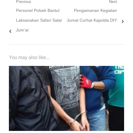
Navigasi
Previous
Next
Previous
Next
Personel Polsek Bantul
Pengamanan Kegiatan
pos
post:
post:
Laksanakan Safari Salat
Jumat Curhat Kapolda DIY
Jum’at
You may also like...