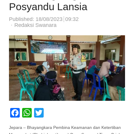
Posyandu Lansia
Published:
18/08/2023
09:32
Author
Redaksi Swanara
Facebook
WhatsApp
Twitter
Jepara – Bhayangkara Pembina Keamanan dan Ketertiban