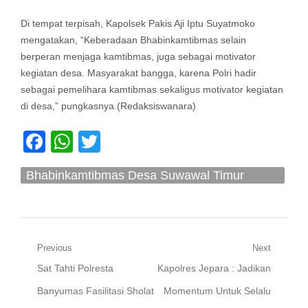
Di tempat terpisah, Kapolsek Pakis Aji Iptu Suyatmoko
mengatakan, “Keberadaan Bhabinkamtibmas selain
berperan menjaga kamtibmas, juga sebagai motivator
kegiatan desa. Masyarakat bangga, karena Polri hadir
sebagai pemelihara kamtibmas sekaligus motivator kegiatan
di desa,” pungkasnya.(Redaksiswanara)
Facebook
WhatsApp
Twitter
Bhabinkamtibmas Desa Suwawal Timur
Monitoring Kegiatan Posyandu Lansia
Navigasi
Previous
Next
Previous
Next
Sat Tahti Polresta
Kapolres Jepara : Jadikan
pos
post:
post:
Banyumas Fasilitasi Sholat
Momentum Untuk Selalu